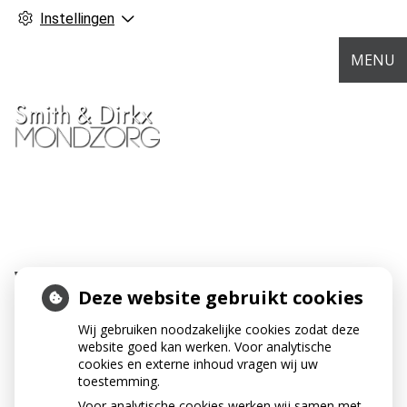
Instellingen
MENU
WHITENING TANDPASTA
Deze website gebruikt cookies
INHOUD
Wij gebruiken noodzakelijke cookies zodat deze
website goed kan werken. Voor analytische
cookies en externe inhoud vragen wij uw
toestemming.
« Terug naar het overzicht
Voor analytische cookies werken wij samen met