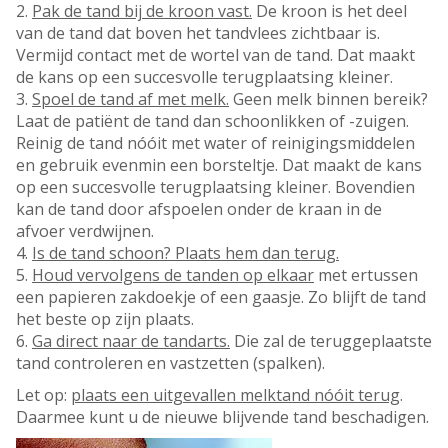
2.
Pak de tand bij de kroon vast.
De kroon is het deel
van de tand dat boven het tandvlees zichtbaar is.
Vermijd contact met de wortel van de tand. Dat maakt
de kans op een succesvolle terugplaatsing kleiner.
3.
Spoel de tand af met melk.
Geen melk binnen bereik?
Laat de patiënt de tand dan schoonlikken of -zuigen.
Reinig de tand nóóit met water of reinigingsmiddelen
en gebruik evenmin een borsteltje. Dat maakt de kans
op een succesvolle terugplaatsing kleiner. Bovendien
kan de tand door afspoelen onder de kraan in de
afvoer verdwijnen.
4.
Is de tand schoon? Plaats hem dan terug.
5.
Houd vervolgens de tanden op elkaar
met ertussen
een papieren zakdoekje of een gaasje. Zo blijft de tand
het beste op zijn plaats.
6.
Ga direct naar de tandarts.
Die zal de teruggeplaatste
tand controleren en vastzetten (spalken).
Let op:
plaats een uitgevallen melktand nóóit terug
.
Daarmee kunt u de nieuwe blijvende tand beschadigen.