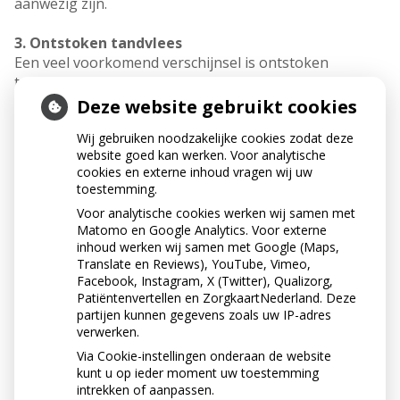
aanwezig zijn.
3. Ontstoken tandvlees
Een veel voorkomend verschijnsel is ontstoken
tandvlees. Hierdoor kan het bot rondom de tanden en
kiezen verdwijnen.
Deze website gebruikt cookies
Wij gebruiken noodzakelijke cookies zodat deze
4.
Tandwortelrest
website goed kan werken. Voor analytische
Indien in het verleden een tand of kies getrokken is,
cookies en externe inhoud vragen wij uw
kan het soms voorkomen dat een deel van de
toestemming.
tandwortel in de kaak is achtergebleven. Soms kan dit
Voor analytische cookies werken wij samen met
klachten veroorzaken. Op een röntgenfoto kan de
Matomo en Google Analytics. Voor externe
tandarts zien of er zich nog een wortelrest in de kaak
inhoud werken wij samen met Google (Maps,
bevindt. Ook van de tandeloze kaken kunnen foto’s
Translate en Reviews), YouTube, Vimeo,
gemaakt worden om te controleren of er nog
Facebook, Instagram, X (Twitter), Qualizorg,
wortelresten in de kaak aanwezig zijn. Vaak moeten
Patiëntenvertellen en ZorgkaartNederland. Deze
partijen kunnen gegevens zoals uw IP-adres
deze worden verwijderd.
verwerken.
Via Cookie-instellingen onderaan de website
« Terug naar het overzicht
kunt u op ieder moment uw toestemming
intrekken of aanpassen.