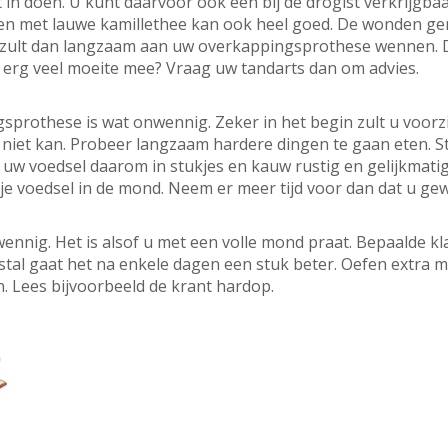
t in doen. U kunt daarvoor ook een bij de drogist verkrijg
len met lauwe kamillethee kan ook heel goed. De wonden g
 zult dan langzaam aan uw overkappingsprothese wennen. Dat
 erg veel moeite mee? Vraag uw tandarts dan om advies.
prothese is wat onwennig. Zeker in het begin zult u voorz
n niet kan. Probeer langzaam hardere dingen te gaan eten. 
d uw voedsel daarom in stukjes en kauw rustig en gelijkmat
kje voedsel in de mond. Neem er meer tijd voor dan dat u ge
ennig. Het is alsof u met een volle mond praat. Bepaalde k
tal gaat het na enkele dagen een stuk beter. Oefen extra m
n. Lees bijvoorbeeld de krant hardop.