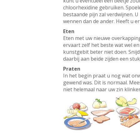
kunt u eventueel een beetje zou
chloorhexidine gebruiken. Spoe
bestaande pijn zal verdwijnen. U
wennen dan de ander. Heeft u er
Eten
Eten met uw nieuwe overkappings
ervaart zelf het beste wat wel e
kunstgebit beter niet doen. Snij
daarbij aan beide zijden een stu
Praten
In het begin praat u nog wat onw
gewend was. Dit is normaal. Mees
niet helemaal naar uw zin klinke