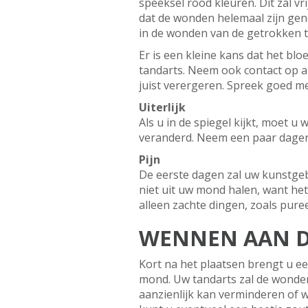
speeksel rood kleuren. Dit zal v
dat de wonden helemaal zijn gene
in de wonden van de getrokken ta
Er is een kleine kans dat het 
tandarts. Neem ook contact op al
juist verergeren. Spreek goed me
Uiterlijk
Als u in de spiegel kijkt, moet u
veranderd. Neem een paar dagen 
Pijn
De eerste dagen zal uw kunstgebi
niet uit uw mond halen, want het
alleen zachte dingen, zoals puree
WENNEN AAN D
Kort na het plaatsen brengt u e
mond. Uw tandarts zal de wonden 
aanzienlijk kan verminderen of 