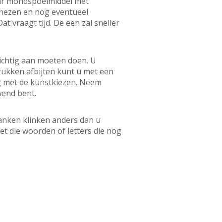
baar mondspoelmiddel met
enezen en nog eventueel
 vraagt tijd. De een zal sneller
ichtig aan moeten doen. U
Stukken afbijten kunt u met een
ig met de kunstkiezen. Neem
wend bent.
lanken klinken anders dan u
et die woorden of letters die nog