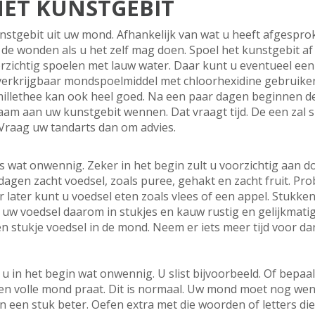
ET KUNSTGEBIT
nstgebit uit uw mond. Afhankelijk van wat u heeft afgesprok
r de wonden als u het zelf mag doen. Spoel het kunstgebit a
rzichtig spoelen met lauw water. Daar kunt u eventueel een
 verkrijgbaar mondspoelmiddel met chloorhexidine gebruiken
illethee kan ook heel goed. Na een paar dagen beginnen d
zaam aan uw kunstgebit wennen. Dat vraagt tijd. De een zal 
 Vraag uw tandarts dan om advies.
 wat onwennig. Zeker in het begin zult u voorzichtig aan do
dagen zacht voedsel, zoals puree, gehakt en zacht fruit. P
r later kunt u voedsel eten zoals vlees of een appel. Stukke
d uw voedsel daarom in stukjes en kauw rustig en gelijkmat
n stukje voedsel in de mond. Neem er iets meer tijd voor d
 in het begin wat onwennig. U slist bijvoorbeeld. Of bepaa
een volle mond praat. Dit is normaal. Uw mond moet nog we
 een stuk beter. Oefen extra met die woorden of letters di