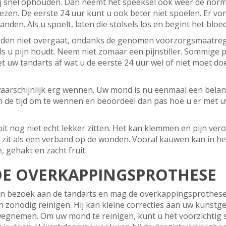
rij snel ophouden. Dan neemt het speeksel ook weer de norm
zen. De eerste 24 uur kunt u ook beter niet spoelen. Er vor
nden. Als u spoelt, laten die stolsels los en begint het bl
bloeden niet overgaat, ondanks de genomen voorzorgsmaatr
s u pijn houdt. Neem niet zomaar een pijnstiller. Sommige p
t uw tandarts af wat u de eerste 24 uur wel of niet moet do
 waarschijnlijk erg wennen. Uw mond is nu eenmaal een belang
de tijd om te wennen en beoordeel dan pas hoe u er met uw
t nog niet echt lekker zitten. Het kan klemmen en pijn ver
 zit als een verband op de wonden. Vooral kauwen kan in he
, gehakt en zacht fruit.
E OVERKAPPINGSPROTHESE
en bezoek aan de tandarts en mag de overkappingsprothese 
zonodig reinigen. Hij kan kleine correcties aan uw kunstge
wegnemen. Om uw mond te reinigen, kunt u het voorzichtig 