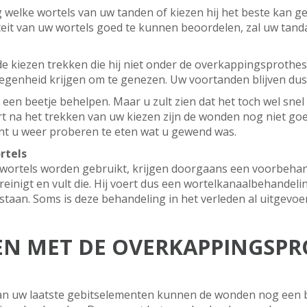
g welke wortels van uw tanden of kiezen hij het beste kan ge
eit van uw wortels goed te kunnen beoordelen, zal uw tand
de kiezen trekken die hij niet onder de overkappingsprothes
egenheid krijgen om te genezen. Uw voortanden blijven dus
n een beetje behelpen. Maar u zult zien dat het toch wel sn
Kort na het trekken van uw kiezen zijn de wonden nog niet g
nt u weer proberen te eten wat u gewend was.
rtels
wortels worden gebruikt, krijgen doorgaans een voorbehand
einigt en vult die. Hij voert dus een wortelkanaalbehandelin
taan. Soms is deze behandeling in het verleden al uitgevoer
EN MET DE OVERKAPPINGSP
van uw laatste gebitselementen kunnen de wonden nog een 