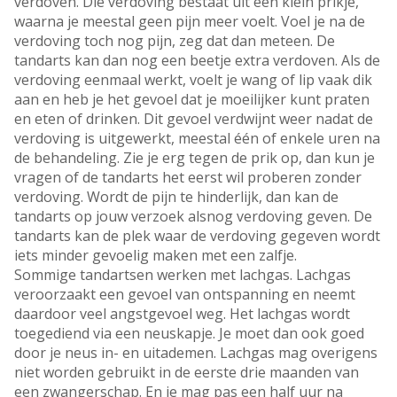
verdoven. Die verdoving bestaat uit een klein prikje,
waarna je meestal geen pijn meer voelt. Voel je na de
verdoving toch nog pijn, zeg dat dan meteen. De
tandarts kan dan nog een beetje extra verdoven. Als de
verdoving eenmaal werkt, voelt je wang of lip vaak dik
aan en heb je het gevoel dat je moeilijker kunt praten
en eten of drinken. Dit gevoel verdwijnt weer nadat de
verdoving is uitgewerkt, meestal één of enkele uren na
de behandeling. Zie je erg tegen de prik op, dan kun je
vragen of de tandarts het eerst wil proberen zonder
verdoving. Wordt de pijn te hinderlijk, dan kan de
tandarts op jouw verzoek alsnog verdoving geven. De
tandarts kan de plek waar de verdoving gegeven wordt
iets minder gevoelig maken met een zalfje.
Sommige tandartsen werken met lachgas. Lachgas
veroorzaakt een gevoel van ontspanning en neemt
daardoor veel angstgevoel weg. Het lachgas wordt
toegediend via een neuskapje. Je moet dan ook goed
door je neus in- en uitademen. Lachgas mag overigens
niet worden gebruikt in de eerste drie maanden van
een zwangerschap. En je mag pas een half uur na