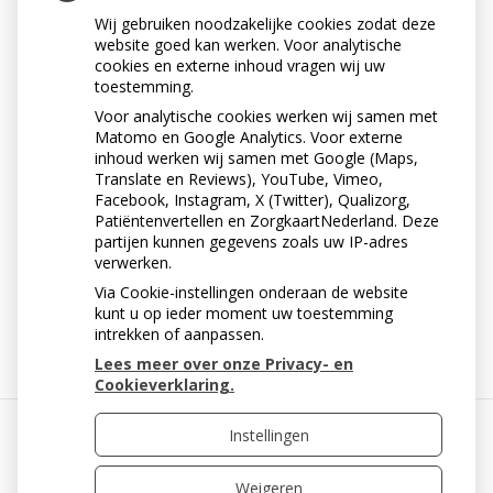
ONTSTOKEN TANDVLEES?
Wij gebruiken noodzakelijke cookies zodat deze
website goed kan werken. Voor analytische
Tijdens uw zwangerschap heeft u meer kans op het
cookies en externe inhoud vragen wij uw
krijgen van tandvleesproblemen. Door de veranderde
toestemming.
activiteit van uw hormonen reageert het tandvlees
Voor analytische cookies werken wij samen met
heftiger op de aanwezigheid van tandplak. Extra
Matomo en Google Analytics. Voor externe
aandacht voor de mondhygiëne tijdens uw
inhoud werken wij samen met Google (Maps,
zwangerschap is dan ook zeer belangrijk. Als u alle plak
Translate en Reviews), YouTube, Vimeo,
zorgvuldig verwijdert, levert uw zwangerschap geen
Facebook, Instagram, X (Twitter), Qualizorg,
extra risico’s op voor het krijgen van
Patiëntenvertellen en ZorgkaartNederland. Deze
partijen kunnen gegevens zoals uw IP-adres
tandvleesontstekingen.
verwerken.
Via Cookie-instellingen onderaan de website
« Terug naar het overzicht
kunt u op ieder moment uw toestemming
intrekken of aanpassen.
Lees meer over onze Privacy- en
Cookieverklaring.
Instellingen
Uw Zorg Online
|
Beheer
Weigeren